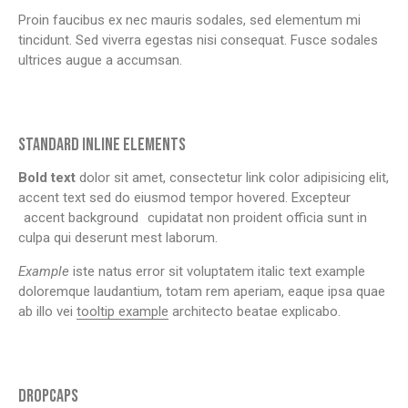
Proin faucibus ex nec mauris sodales, sed elementum mi
tincidunt. Sed viverra egestas nisi consequat. Fusce sodales
ultrices augue a accumsan.
STANDARD INLINE ELEMENTS
Bold text
dolor sit amet, consectetur
link color
adipisicing elit,
accent text sed do eiusmod tempor hovered. Excepteur
accent background
cupidatat non proident officia sunt in
culpa qui deserunt mest laborum.
Example
iste natus error sit voluptatem italic text example
doloremque laudantium, totam rem aperiam, eaque ipsa quae
ab illo vei
tooltip example
architecto beatae explicabo.
DROPCAPS